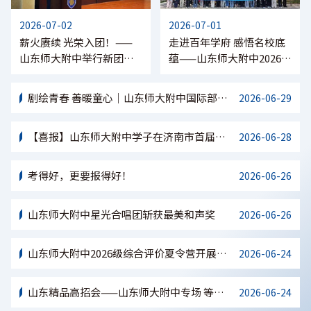
2026-07-02
2026-07-01
薪火赓续 光荣入团！——
走进百年学府 感悟名校底
山东师大附中举行新团员
蕴——山东师大附中2026级
入团仪式
综合评价夏令营赴山东大
学开展研学活动
剧绘青春 善暖童心｜山东师大附中国际部第
2026-06-29
八届公益英文戏剧节圆满落幕
【喜报】山东师大附中学子在济南市首届
2026-06-28
“泉城杯”青少年科学实验大赛中斩获佳绩
考得好，更要报得好！
2026-06-26
山东师大附中星光合唱团斩获最美和声奖
2026-06-26
山东师大附中2026级综合评价夏令营开展双
2026-06-24
馆研学活动
山东精品高招会——山东师大附中专场 等你
2026-06-24
来