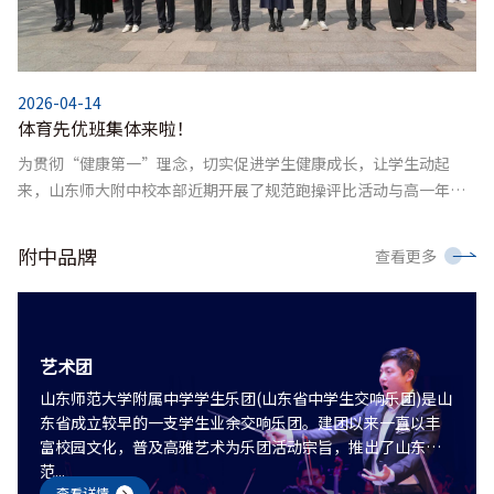
2026-04-14
体育先优班集体来啦！
为贯彻“健康第一”理念，切实促进学生健康成长，让学生动起
来，山东师大附中校本部近期开展了规范跑操评比活动与高一年级
拔河比赛，并于4月13日上午举行了活动表彰。表彰仪式上，政教处
副主任孙国旺宣读表彰名单，党政办公室主任胡兆强、团委副书记
附中品牌
查看更多
郇志远为优胜班集体颁发奖状。规范跑操，展现的是每天的坚持与
自律；凝心聚力的拔河，彰显的是勠力同心的协作与担当。赛场上
的每一次迈步、每一声呐喊，都凝聚着班级的向心力与凝聚力。...
艺术团
山东师范大学附属中学学生乐团(山东省中学生交响乐团)是山
东省成立较早的一支学生业余交响乐团。建团以来一直以丰
富校园文化，普及高雅艺术为乐团活动宗旨，推出了山东师
范...
查看详情