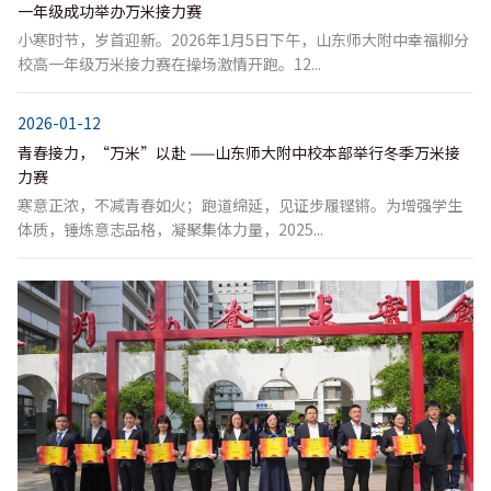
一年级成功举办万米接力赛
小寒时节，岁首迎新。2026年1月5日下午，山东师大附中幸福柳分
校高一年级万米接力赛在操场激情开跑。12...
2026-01-12
青春接力，“万米”以赴 ——山东师大附中校本部举行冬季万米接
力赛
寒意正浓，不减青春如火；跑道绵延，见证步履铿锵。为增强学生
体质，锤炼意志品格，凝聚集体力量，2025...